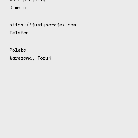
O mnie
https://justynarojek.com
Telefon
Polska
Warszawa, Toruń
J
u
s
t
k
a