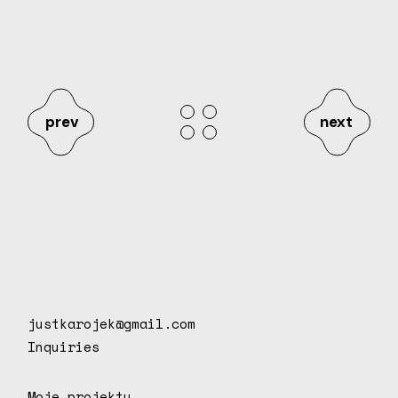
prev
next
justkarojek@gmail.com
Inquiries
Moje projekty