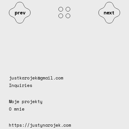
prev
next
justkarojek@gmail.com
Inquiries
Moje projekty
O mnie
https://justynarojek.com