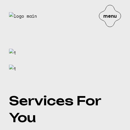
Skip
to
the
content
menu
Services For
You