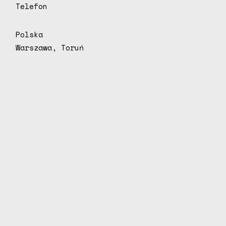
Telefon
Polska
Warszawa, Toruń
J
u
s
t
k
a