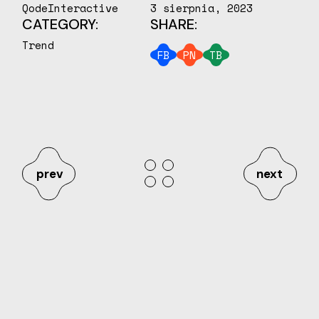
QodeInteractive
3 sierpnia, 2023
CATEGORY:
SHARE:
Trend
FB
PN
TB
prev
next