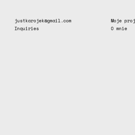
justkarojek@gmail.com
Moje pro
Inquiries
O mnie
J