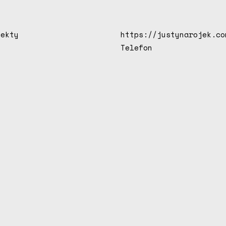
jekty
https://justynarojek.co
Telefon
u
s
t