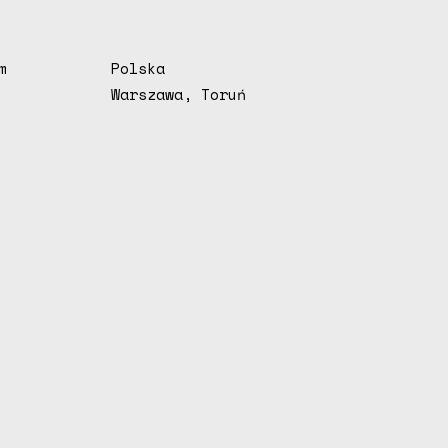
m
Polska
Warszawa, Toruń
k
a